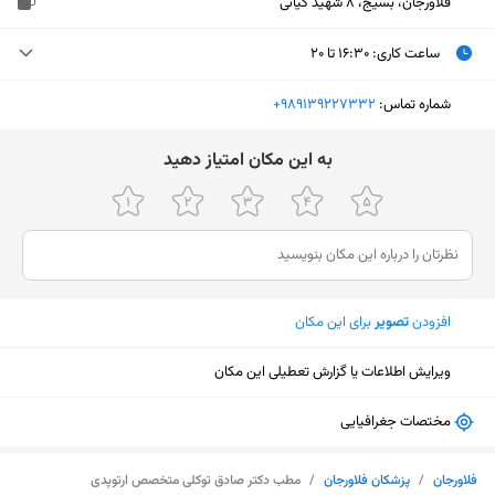
فلاورجان، بسیج، 8 شهید کیانی
ساعت کاری
:
۱۶:۳۰ تا ۲۰
یکشنبه (امروز)
۱۶:۳۰ تا ۲۰
شماره تماس:
‎+989139227332
دوشنبه
۱۶:۳۰ تا ۲۰
ﺑﻪ اﯾﻦ ﻣﮑﺎن اﻣﺘﯿﺎز دﻫﯿﺪ
سه‌شنبه
۱۶:۳۰ تا ۲۰
چهارشنبه
۱۶:۳۰ تا ۲۰
پنجشنبه
ثبت نشده
افزودن
تصویر
برای این مکان
جمعه
ثبت نشده
شنبه
۱۶:۳۰ تا ۲۰
ویرایش اطلاعات یا گزارش تعطیلی این مکان
مختصات جغرافیایی
نمایش نقشه
فلاورجان
/
پزشکان فلاورجان
/
مطب دکتر صادق توکلی متخصص ارتوپدی