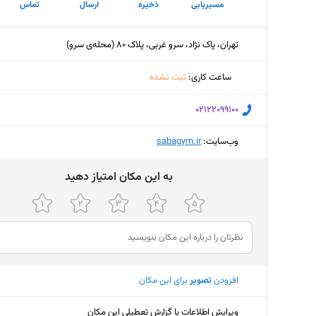
مسیریابی
ذخیره
ارسال
تماس
تهران، پاک نژاد، سرو غربی، پلاک 80 (محله‌ی سرو)
ساعت کاری
:
ثبت نشده
جمعه (امروز)
ثبت نش
‎02122099100
شنبه
۶ تا ۲۴
وب‌سایت:
‎sabagym.ir
یکشنبه
۶ تا ۲۴
ﺑﻪ اﯾﻦ ﻣﮑﺎن اﻣﺘﯿﺎز دﻫﯿﺪ
دوشنبه
۶ تا ۲۴
سه‌شنبه
۶ تا ۲۴
چهارشنبه
۶ تا ۲۴
پنجشنبه
۶ تا ۲۱
افزودن
تصویر
برای این مکان
ویرایش اطلاعات یا گزارش تعطیلی این مکان