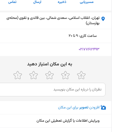
مسیریابی
ذخیره
ارسال
تماس
تهران، انقلاب اسلامی، سعدی شمالی، بین قائدی و تقوی (محله‌ی
بهارستان)
ساعت کاری
:
۹ تا ۲۰
سه‌شنبه (امروز)
۹ تا ۲۰
‎02177612493
چهارشنبه
۹ تا ۲۰
ﺑﻪ اﯾﻦ ﻣﮑﺎن اﻣﺘﯿﺎز دﻫﯿﺪ
پنجشنبه
۹ تا ۲۰
جمعه
۹ تا ۲۰
شنبه
۹ تا ۱۹
افزودن
تصویر
برای این مکان
یکشنبه
۹ تا ۱۹
دوشنبه
۹ تا ۲۰
ویرایش اطلاعات یا گزارش تعطیلی این مکان