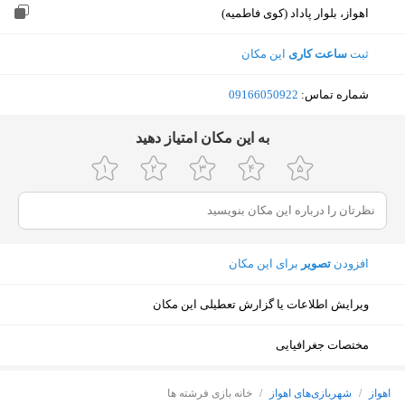
اهواز، بلوار پاداد (کوی فاطمیه)
ثبت
ساعت کاری
این مکان
شماره تماس:
‎09166050922
ﺑﻪ اﯾﻦ ﻣﮑﺎن اﻣﺘﯿﺎز دﻫﯿﺪ
افزودن
تصویر
برای این مکان
ویرایش اطلاعات یا گزارش تعطیلی این مکان
مختصات جغرافیایی
نمایش نقشه
اهواز
/
شهربازی‌های اهواز
/
خانه بازی فرشته ها