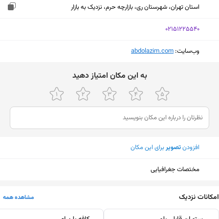
استان تهران، شهرستان ری، بازارچه حرم، نزدیک به بازار
‎02151225540
وب‌سایت:
‎abdolazim.com
ﺑﻪ اﯾﻦ ﻣﮑﺎن اﻣﺘﯿﺎز دﻫﯿﺪ
افزودن
تصویر
برای این مکان
مختصات جغرافیایی
امکانات نزدیک
مشاهده همه
نمایش نقشه