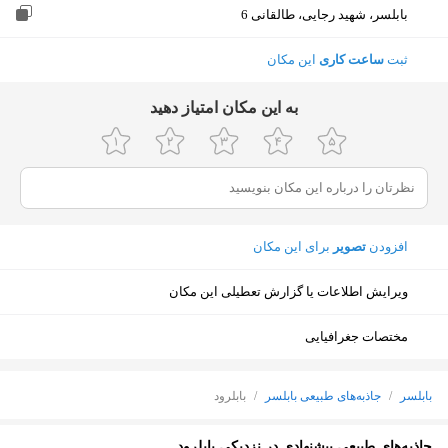
بابلسر، شهید رجایی، طالقانی 6
ثبت
ساعت کاری
این مکان
ﺑﻪ اﯾﻦ ﻣﮑﺎن اﻣﺘﯿﺎز دﻫﯿﺪ
افزودن
تصویر
برای این مکان
ویرایش اطلاعات یا گزارش تعطیلی این مکان
مختصات جغرافیایی
بابلسر
/
جاذبه‌های طبیعی بابلسر
/
بابلرود
نمایش نقشه
جاذبه‌های طبیعی پیشنهادی در نزدیکی بابلرود