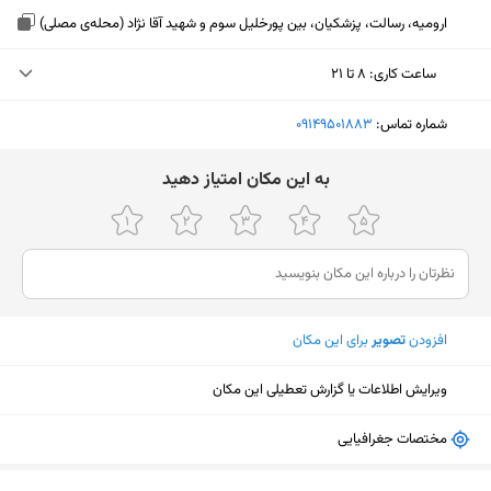
ارومیه، رسالت، پزشکیان، بین پورخلیل سوم و شهید آقا نژاد (محله‌ی مصلی)
ساعت کاری
:
۸ تا ۲۱
دوشنبه (امروز)
۸ تا ۲۱
شماره تماس:
‎09149501883
سه‌شنبه
۸ تا ۲۱
ﺑﻪ اﯾﻦ ﻣﮑﺎن اﻣﺘﯿﺎز دﻫﯿﺪ
چهارشنبه
۸ تا ۲۱
پنجشنبه
۸ تا ۲۱
جمعه
۹ تا ۱۷
افزودن
تصویر
برای این مکان
شنبه
۸ تا ۲۱
یکشنبه
۸ تا ۲۱
ویرایش اطلاعات یا گزارش تعطیلی این مکان
مختصات جغرافیایی
نمایش نقشه