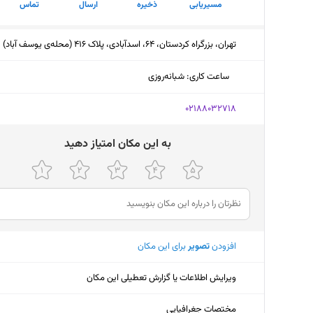
مسیریابی
ذخیره
ارسال
تماس
تهران، بزرگراه کردستان، 64، اسدآبادی، پلاک 416 (محله‌ی یوسف آباد)
ساعت کاری
:
شبانه‌روزی
‎02188032718
ﺑﻪ اﯾﻦ ﻣﮑﺎن اﻣﺘﯿﺎز دﻫﯿﺪ
افزودن
تصویر
برای این مکان
ویرایش اطلاعات یا گزارش تعطیلی این مکان
مختصات جغرافیایی