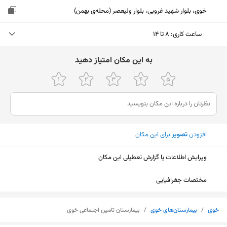
خوی، بلوار شهید غروبی، بلوار ولیعصر (محله‌ی بهمن)
ساعت کاری
:
۸ تا ۱۴
دوشنبه (امروز)
۸ تا ۱۴
ﺑﻪ اﯾﻦ ﻣﮑﺎن اﻣﺘﯿﺎز دﻫﯿﺪ
سه‌شنبه
۸ تا ۱۴
چهارشنبه
۸ تا ۱۴
پنجشنبه
۸ تا ۱۴
افزودن
تصویر
برای این مکان
جمعه
ثبت نشده
ویرایش اطلاعات یا گزارش تعطیلی این مکان
شنبه
۸ تا ۱۴
یکشنبه
۸ تا ۱۴
مختصات جغرافیایی
نمایش نقشه
خوی
/
بیمارستان‌های خوی
/
بیمارستان تامین اجتماعی خوی