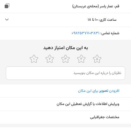
قم، عمار یاسر (محله‌ی عربستان)
ساعت کاری
:
۱۰ تا ۱۸
دوشنبه (امروز)
۱۰ تا ۱۸
شماره تماس:
‎+982537703831
سه‌شنبه
۱۰ تا ۱۸
ﺑﻪ اﯾﻦ ﻣﮑﺎن اﻣﺘﯿﺎز دﻫﯿﺪ
چهارشنبه
۱۰ تا ۱۸
پنجشنبه
۱۰ تا ۱۸
جمعه
۱۶ تا ۲۱
افزودن
تصویر
برای این مکان
شنبه
۱۰ تا ۱۸
یکشنبه
۱۰ تا ۱۸
ویرایش اطلاعات یا گزارش تعطیلی این مکان
مختصات جغرافیایی
نمایش نقشه