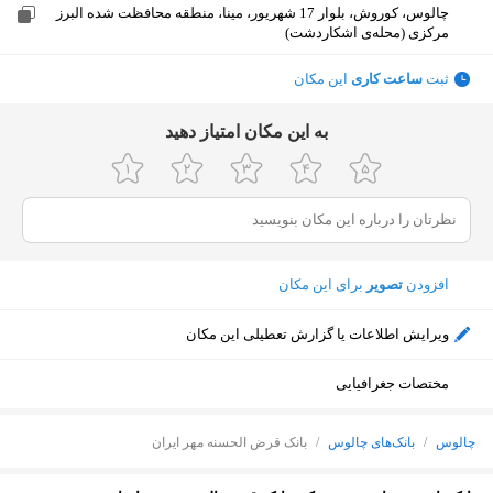
چالوس، کوروش، بلوار 17 شهریور، مینا، منطقه محافظت شده البرز
مرکزی (محله‌ی اشکاردشت)
ثبت
ساعت کاری
این مکان
ﺑﻪ اﯾﻦ ﻣﮑﺎن اﻣﺘﯿﺎز دﻫﯿﺪ
افزودن
تصویر
برای این مکان
ویرایش اطلاعات یا گزارش تعطیلی این مکان
مختصات جغرافیایی
چالوس
/
بانک‌های چالوس
/
بانک قرض الحسنه مهر ایران
نمایش نقشه