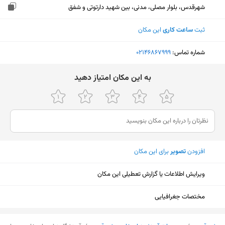
شهرقدس، بلوار مصلی، مدنی، بین شهید دارتوتی و شفق
ثبت
ساعت کاری
این مکان
شماره تماس:
‎02146867999
ﺑﻪ اﯾﻦ ﻣﮑﺎن اﻣﺘﯿﺎز دﻫﯿﺪ
افزودن
تصویر
برای این مکان
ویرایش اطلاعات یا گزارش تعطیلی این مکان
مختصات جغرافیایی
نمایش نقشه