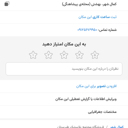
کمال شهر، بهشتی (محله‌ی پیشاهنگی)
ثبت
ساعت کاری
این مکان
شماره تماس:
‎09125679950
ﺑﻪ اﯾﻦ ﻣﮑﺎن اﻣﺘﯿﺎز دﻫﯿﺪ
افزودن
تصویر
برای این مکان
ویرایش اطلاعات یا گزارش تعطیلی این مکان
مختصات جغرافیایی
نمایش نقشه
کمال شهر
/
فروشگاه مجتمع پلاستیک طبرستان