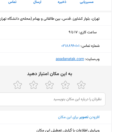
مسیریابی
ذخیره
ارسال
تماس
تهران، بلوار کشاورز، قدس، بین طالقانی و بهنام (محله‌ی دانشگاه تهران
ساعت کاری
:
۱۷ تا ۹
یکشنبه (امروز)
۱۷ تا ۹
شماره تماس:
‎02188960101
دوشنبه
۱۷ تا ۹
وب‌سایت:
‎apadanatak.com
سه‌شنبه
۱۷ تا ۹
ﺑﻪ اﯾﻦ ﻣﮑﺎن اﻣﺘﯿﺎز دﻫﯿﺪ
چهارشنبه
۱۷ تا ۹
پنجشنبه
۱۳ تا ۹
جمعه
ثبت نش
شنبه
۱۷ تا ۹
افزودن
تصویر
برای این مکان
ویرایش اطلاعات یا گزارش تعطیلی این مکان