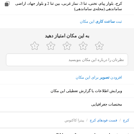
کرج، بلوار پیام، تختی، ثنا 3، نماز غربی، بین ثنا 2 و بلوار جهاد، اراضی
ساماندهی (محله‌ی ساماندهی)
ثبت
ساعت کاری
این مکان
ﺑﻪ اﯾﻦ ﻣﮑﺎن اﻣﺘﯿﺎز دﻫﯿﺪ
افزودن
تصویر
برای این مکان
ویرایش اطلاعات یا گزارش تعطیلی این مکان
مختصات جغرافیایی
کرج
/
فست فودهای کرج
/
پیتزا کاکتوس
نمایش نقشه