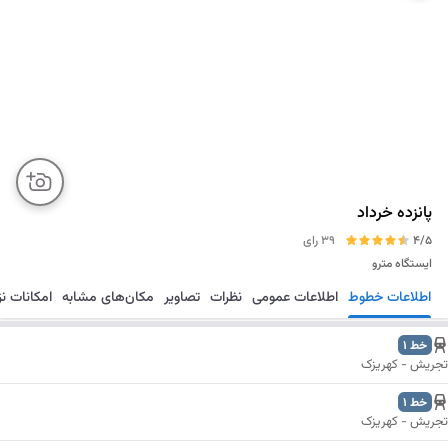
پانزده خرداد
4/5
39 رای
ایستگاه مترو
اطلاعات خطوط
اطلاعات عمومی
نظرات
تصاویر
مکان‌های مشابه
امکانات ن
مسیریابی
ذخیره
ارسال
خط 1
تجریش - کهریزک
خط 1
تجریش - کهریزک