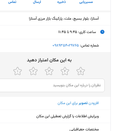
مسیریابی
ذخیره
ارسال
تماس
آستارا، بلوار بسیج، ملت، پارکینگ بازار مرزی آستارا
ساعت کاری
:
۹:۴۵ تا ۱۱:۴۵
یکشنبه (امروز)
۹:۴۵ تا ۱۱:۴۵
شماره تماس:
‎+989354029765
دوشنبه
۹:۴۵ تا ۱۱:۴۵
ﺑﻪ اﯾﻦ ﻣﮑﺎن اﻣﺘﯿﺎز دﻫﯿﺪ
سه‌شنبه
۹:۴۵ تا ۱۱:۴۵
چهارشنبه
۹:۴۵ تا ۱۱:۴۵
پنجشنبه
۹:۴۵ تا ۱۱:۴۵
افزودن
تصویر
برای این مکان
جمعه
۹:۴۵ تا ۱۱:۴۵
شنبه
۹:۴۵ تا ۱۱:۴۵
ویرایش اطلاعات یا گزارش تعطیلی این مکان
مختصات جغرافیایی