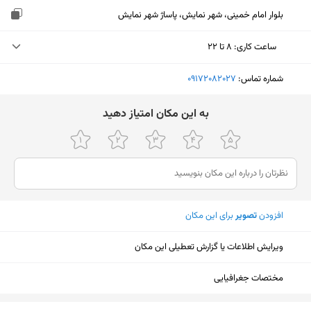
بلوار امام خمینی، شهر نمایش، پاساژ شهر نمایش
ساعت کاری
:
۸ تا ۲۲
دوشنبه (امروز)
۸ تا ۲۲
شماره تماس:
‎09172082027
سه‌شنبه
۸ تا ۲۲
ﺑﻪ اﯾﻦ ﻣﮑﺎن اﻣﺘﯿﺎز دﻫﯿﺪ
چهارشنبه
۸ تا ۲۲
پنجشنبه
۸ تا ۲۲
جمعه
۱۶:۳۰ تا ۲۲
افزودن
تصویر
برای این مکان
شنبه
۸ تا ۲۲
یکشنبه
۸ تا ۲۲
ویرایش اطلاعات یا گزارش تعطیلی این مکان
مختصات جغرافیایی
نمایش نقشه