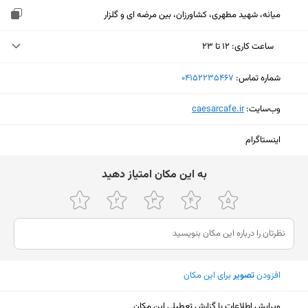
میانه، شهید مطهری، کشاورزان، بین مرضه ای و گلزار
ساعت کاری
:
۱۲ تا ۲۳
دوشنبه (امروز)
۱۲ تا ۲۳
شماره تماس:
‎04152235467
سه‌شنبه
۱۲ تا ۲۳
وب‌سایت:
‎caesarcafe.ir
چهارشنبه
۱۲ تا ۲۳
اینستاگرام
پنجشنبه
۱۲ تا ۲۳
ﺑﻪ اﯾﻦ ﻣﮑﺎن اﻣﺘﯿﺎز دﻫﯿﺪ
جمعه
۱۲ تا ۲۳
شنبه
۱۲ تا ۲۳
یکشنبه
۱۲ تا ۲۳
افزودن
تصویر
برای این مکان
نمایش نقشه
ویرایش اطلاعات یا گزارش تعطیلی این مکان