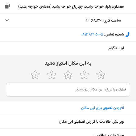
همدان، بلوار خواجه رشید، چهارباغ خواجه رشید (محله‌ی خواجه رشید)
ساعت کاری
:
۸:۳۰ تا ۲۱
چهارشنبه (امروز)
۸:۳۰ تا ۲۱
شماره تماس:
‎08138225005
پنجشنبه
۸:۳۰ تا ۲۱
اینستاگرام
جمعه
۱۱ تا ۱۳
ﺑﻪ اﯾﻦ ﻣﮑﺎن اﻣﺘﯿﺎز دﻫﯿﺪ
شنبه
۸:۳۰ تا ۲۱
یکشنبه
۸:۳۰ تا ۲۱
دوشنبه
۸:۳۰ تا ۲۱
سه‌شنبه
۸:۳۰ تا ۲۱
افزودن
تصویر
برای این مکان
ویرایش اطلاعات یا گزارش تعطیلی این مکان
نمایش نقشه
مختصات جغرافیایی