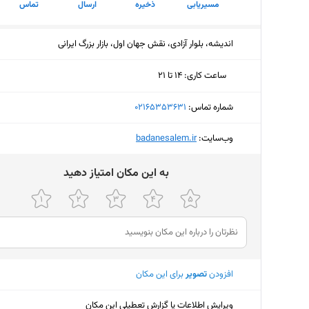
مسیریابی
ذخیره
ارسال
تماس
اندیشه، بلوار آزادی، نقش جهان اول، بازار بزرگ ایرانی
ساعت کاری
:
۱۴ تا ۲۱
سه‌شنبه (امروز)
۱۴ تا ۲۱
شماره تماس:
‎02165353631
چهارشنبه
۱۴ تا ۲۱
وب‌سایت:
‎badanesalem.ir
پنجشنبه
۱۴ تا ۲۱
ﺑﻪ اﯾﻦ ﻣﮑﺎن اﻣﺘﯿﺎز دﻫﯿﺪ
جمعه
۱۴ تا ۲۱
شنبه
۱۴ تا ۲۱
یکشنبه
۱۴ تا ۲۱
دوشنبه
۱۴ تا ۲۱
افزودن
تصویر
برای این مکان
ویرایش اطلاعات یا گزارش تعطیلی این مکان