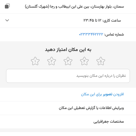
سمنان، بلوار بهارستان، بین علی ابن ابیطالب و رجا (شهرک گلستان)
ساعت کاری
:
۱۲ تا ۲۳:۴۵
جمعه (امروز)
۱۲ تا ۲۳:۴۵
شماره تماس:
‎02333462222
شنبه
۱۲ تا ۲۳:۴۵
ﺑﻪ اﯾﻦ ﻣﮑﺎن اﻣﺘﯿﺎز دﻫﯿﺪ
یکشنبه
۱۲ تا ۲۳:۴۵
دوشنبه
۱۲ تا ۲۳:۴۵
سه‌شنبه
۱۲ تا ۲۳:۴۵
افزودن
تصویر
برای این مکان
چهارشنبه
۱۲ تا ۲۳:۴۵
پنجشنبه
۱۲ تا ۲۳:۴۵
ویرایش اطلاعات یا گزارش تعطیلی این مکان
مختصات جغرافیایی
نمایش نقشه