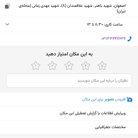
اصفهان، شهید باهنر، شهید علاقمندان (8)، شهید مهدی زمانی (محله‌ی
تیران)
ساعت کاری
:
۸:۳۰ تا ۱۳
پنجشنبه (امروز)
۸:۳۰ تا ۱۳
‎03133447636
جمعه
تعطیل
ﺑﻪ اﯾﻦ ﻣﮑﺎن اﻣﺘﯿﺎز دﻫﯿﺪ
شنبه
۸:۳۰ تا ۱۸
یکشنبه
۸:۳۰ تا ۱۸
دوشنبه
۸:۳۰ تا ۱۸
افزودن
تصویر
برای این مکان
سه‌شنبه
۸:۳۰ تا ۱۸
چهارشنبه
۸:۳۰ تا ۱۸
ویرایش اطلاعات یا گزارش تعطیلی این مکان
نمایش نقشه
مختصات جغرافیایی