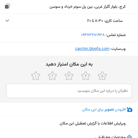
کرج، بلوار گلزار غربی، بین پل سوم خرداد و سوسن
ساعت کاری
:
۸:۳۰ تا ۲۰
یکشنبه (امروز)
۸:۳۰ تا ۲۰
شماره تماس:
‎09363271938
دوشنبه
۸:۳۰ تا ۲۰
وب‌سایت:
‎carchin.blogfa.com
سه‌شنبه
۸:۳۰ تا ۲۰
ﺑﻪ اﯾﻦ ﻣﮑﺎن اﻣﺘﯿﺎز دﻫﯿﺪ
چهارشنبه
۸:۳۰ تا ۲۰
پنجشنبه
۸:۳۰ تا ۲۰
جمعه
۸:۳۰ تا ۱۸
شنبه
۸ تا ۲۰
افزودن
تصویر
برای این مکان
ویرایش اطلاعات یا گزارش تعطیلی این مکان
نمایش نقشه
مختصات جغرافیایی