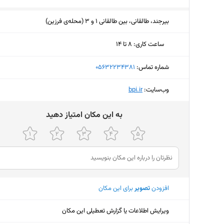
بیرجند، طالقانی، بین طالقانی 1 و 3 (محله‌ی فرزین)
ساعت کاری
:
۸ تا ۱۴
پنجشنبه (امروز)
۸ تا ۱۴
شماره تماس:
‎05632234381
جمعه
ثبت نش
وب‌سایت:
‎bpi.ir
شنبه
۸ تا ۱۴
ﺑﻪ اﯾﻦ ﻣﮑﺎن اﻣﺘﯿﺎز دﻫﯿﺪ
یکشنبه
۸ تا ۱۴
دوشنبه
۸ تا ۱۴
سه‌شنبه
۸ تا ۱۴
چهارشنبه
۸ تا ۱۴
افزودن
تصویر
برای این مکان
ویرایش اطلاعات یا گزارش تعطیلی این مکان