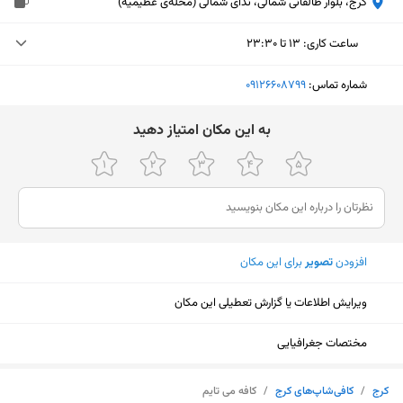
کرج، بلوار طالقانی شمالی، ندای شمالی (محله‌ی عظیمیه)
ساعت کاری
:
۱۳ تا ۲۳:۳۰
یکشنبه (امروز)
۱۳ تا ۲۳:۳۰
شماره تماس:
‎09126608799
دوشنبه
۱۳ تا ۲۳:۳۰
ﺑﻪ اﯾﻦ ﻣﮑﺎن اﻣﺘﯿﺎز دﻫﯿﺪ
سه‌شنبه
۱۳ تا ۲۳:۳۰
چهارشنبه
۱۳ تا ۲۳:۱۵
پنجشنبه
۱۳ تا ۲۳:۳۰
افزودن
تصویر
برای این مکان
جمعه
۱۵ تا ۲۳:۳۰
شنبه
۱۳ تا ۲۳:۳۰
ویرایش اطلاعات یا گزارش تعطیلی این مکان
مختصات جغرافیایی
نمایش نقشه
کرج
/
کافی‌شاپ‌های کرج
/
کافه می تایم