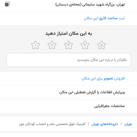
تهران، بزرگراه شهید سلیمانی (محله‌ی دبستان)
ثبت
ساعت کاری
این مکان
ﺑﻪ اﯾﻦ ﻣﮑﺎن اﻣﺘﯿﺎز دﻫﯿﺪ
افزودن
تصویر
برای این مکان
ویرایش اطلاعات یا گزارش تعطیلی این مکان
مختصات جغرافیایی
تهران
/
داروخانه‌های تهران
/
کلینیک فوق تخصصی مغز و اعصاب کودکان مهر
نمایش نقشه