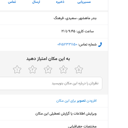
مسیریابی
ذخیره
ارسال
تماس
بندر ماهشهر، سعیدی، فرهنگ
ساعت کاری
:
۹:۴۵ تا ۲۱
یکشنبه (امروز)
۹:۴۵ تا ۲۱
شماره تماس:
‎06152331150
دوشنبه
۹:۴۵ تا ۲۱
ﺑﻪ اﯾﻦ ﻣﮑﺎن اﻣﺘﯿﺎز دﻫﯿﺪ
سه‌شنبه
۹:۴۵ تا ۲۱
چهارشنبه
۹:۴۵ تا ۲۱
پنجشنبه
ثبت نش
افزودن
تصویر
برای این مکان
جمعه
ثبت نش
شنبه
۹:۴۵ تا ۲۱
ویرایش اطلاعات یا گزارش تعطیلی این مکان
مختصات جغرافیایی