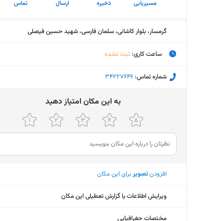
مسیریابی
ذخیره
ارسال
تماس
گرمسار، بلوار کاشانی، سلمان فارسی، شهید حسین فیصلی
ساعت کاری
:
ثبت نشده
جمعه (امروز)
ثبت نش
شماره تماس:
‎34227646
شنبه
۹ تا ۱۲:۳۰ - ۱۶ تا ۱۹
ﺑﻪ اﯾﻦ ﻣﮑﺎن اﻣﺘﯿﺎز دﻫﯿﺪ
یکشنبه
۹ تا ۱۲:۳۰ - ۱۶ تا ۱۹
دوشنبه
۹ تا ۱۲:۳۰ - ۱۶ تا ۱۹
سه‌شنبه
۹ تا ۱۲:۳۰ - ۱۶ تا ۱۹
افزودن
تصویر
برای این مکان
چهارشنبه
۹ تا ۱۲:۳۰ - ۱۶ تا ۱۹
پنجشنبه
۹ تا ۱۲:۳۰ - ۱۶ تا ۱۹
ویرایش اطلاعات یا گزارش تعطیلی این مکان
مختصات جغرافیایی