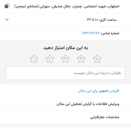
اصفهان، شهید اعتصامی، چمران، جلال صدیقی، سهرابی (محله‌ی لیمجیر)
ساعت کاری
:
۱۰ تا ۲۲
دوشنبه (امروز)
۱۰ تا ۲۲
شماره تماس:
‎09131112176
سه‌شنبه
۱۰ تا ۲۲
ﺑﻪ اﯾﻦ ﻣﮑﺎن اﻣﺘﯿﺎز دﻫﯿﺪ
چهارشنبه
۱۰ تا ۲۲
پنجشنبه
۱۰ تا ۲۲
جمعه
۱۰ تا ۲۲
افزودن
تصویر
برای این مکان
شنبه
۱۰ تا ۲۲
یکشنبه
۱۰ تا ۲۲
ویرایش اطلاعات یا گزارش تعطیلی این مکان
مختصات جغرافیایی
نمایش نقشه