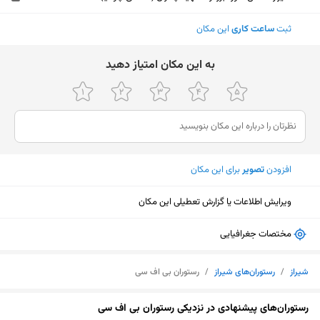
ثبت
ساعت کاری
این مکان
ﺑﻪ اﯾﻦ ﻣﮑﺎن اﻣﺘﯿﺎز دﻫﯿﺪ
افزودن
تصویر
برای این مکان
ویرایش اطلاعات یا گزارش تعطیلی این مکان
مختصات جغرافیایی
شیراز
/
رستوران‌های شیراز
/
رستوران بی اف سی
نمایش نقشه
رستوران‌های پیشنهادی در نزدیکی رستوران بی اف سی