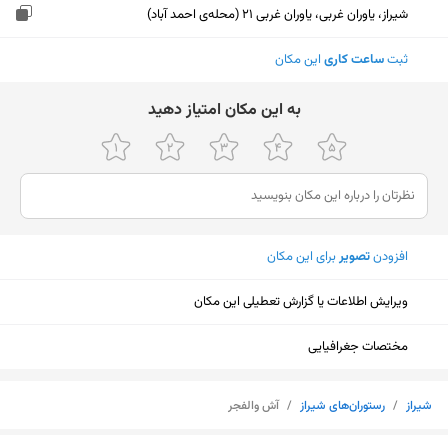
شیراز، یاوران غربی، یاوران غربی 21 (محله‌ی احمد آباد)
ثبت
ساعت کاری
این مکان
ﺑﻪ اﯾﻦ ﻣﮑﺎن اﻣﺘﯿﺎز دﻫﯿﺪ
افزودن
تصویر
برای این مکان
ویرایش اطلاعات یا گزارش تعطیلی این مکان
مختصات جغرافیایی
شیراز
/
رستوران‌های شیراز
/
آش والفجر
نمایش نقشه