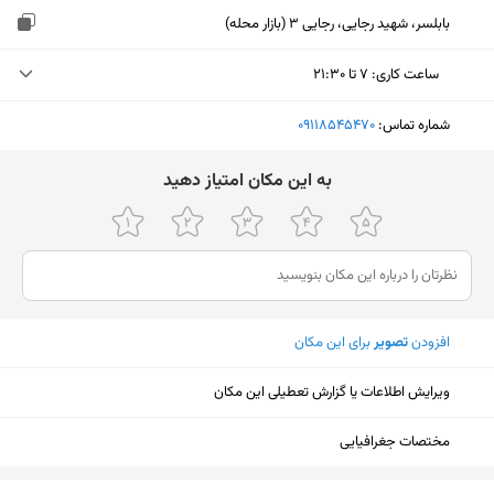
بابلسر، شهید رجایی، رجایی 3 (بازار محله)
ساعت کاری
:
۷ تا ۲۱:۳۰
یکشنبه (امروز)
۷ تا ۲۱:۳۰
شماره تماس:
‎09118545470
دوشنبه
۷ تا ۲۱:۳۰
ﺑﻪ اﯾﻦ ﻣﮑﺎن اﻣﺘﯿﺎز دﻫﯿﺪ
سه‌شنبه
۷ تا ۲۱:۳۰
چهارشنبه
۷ تا ۲۱:۳۰
پنجشنبه
۷ تا ۲۱:۳۰
افزودن
تصویر
برای این مکان
جمعه
۷ تا ۲۱:۳۰
شنبه
۷ تا ۲۱:۳۰
ویرایش اطلاعات یا گزارش تعطیلی این مکان
مختصات جغرافیایی
نمایش نقشه