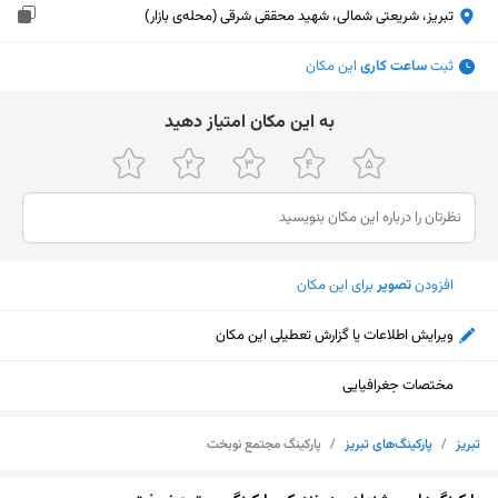
تبریز، شریعتی شمالی، شهید محققی شرقی (محله‌ی بازار)
ثبت
ساعت کاری
این مکان
ﺑﻪ اﯾﻦ ﻣﮑﺎن اﻣﺘﯿﺎز دﻫﯿﺪ
افزودن
تصویر
برای این مکان
ویرایش اطلاعات یا گزارش تعطیلی این مکان
مختصات جغرافیایی
تبریز
/
پارکینگ‌های تبریز
/
پارکینگ مجتمع نوبخت
نمایش نقشه