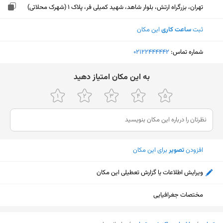
تهران، بزرگراه ارتش، بلوار شاهد، شهید کمیلی فر، پلاک 1 (شهرک محلاتی)
ثبت
ساعت کاری
این مکان
شماره تماس:
‎02122444442
ﺑﻪ اﯾﻦ ﻣﮑﺎن اﻣﺘﯿﺎز دﻫﯿﺪ
افزودن
تصویر
برای این مکان
ویرایش اطلاعات یا گزارش تعطیلی این مکان
مختصات جغرافیایی
نمایش نقشه