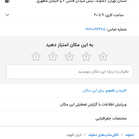
استان تهران، دماوند، نبش میدان قدس 2 و خیابان مطهری
ساعت کاری
:
۹ تا ۲۰
دوشنبه (امروز)
۹ تا ۲۰
شماره تماس:
‎09190094475
سه‌شنبه
۹ تا ۲۰
ﺑﻪ اﯾﻦ ﻣﮑﺎن اﻣﺘﯿﺎز دﻫﯿﺪ
چهارشنبه
۹ تا ۲۰
پنجشنبه
۹ تا ۲۰
جمعه
۹ تا ۲۰
افزودن
تصویر
برای این مکان
شنبه
۹ تا ۲۰
یکشنبه
۹ تا ۲۰
ویرایش اطلاعات یا گزارش تعطیلی این مکان
مختصات جغرافیایی
نمایش نقشه
دماوند
/
کافی‌شاپ‌های دماوند
/
ایران قهوه