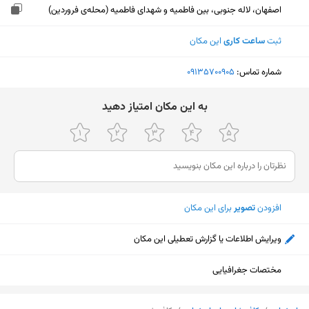
اصفهان، لاله جنوبی، بین فاطمیه و شهدای فاطمیه (محله‌ی فروردین)
ثبت
ساعت کاری
این مکان
شماره تماس:
‎09135700905
ﺑﻪ اﯾﻦ ﻣﮑﺎن اﻣﺘﯿﺎز دﻫﯿﺪ
افزودن
تصویر
برای این مکان
ویرایش اطلاعات یا گزارش تعطیلی این مکان
مختصات جغرافیایی
نمایش نقشه