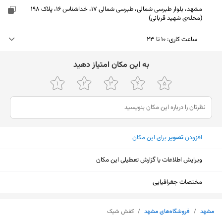
مشهد، بلوار طبرسی شمالی، طبرسی شمالی 17، خداشناس 16، پلاک 198
(محله‌ی شهید قربانی)
ساعت کاری
:
۱۰ تا ۲۳
دوشنبه (امروز)
۱۰ تا ۲۳
ﺑﻪ اﯾﻦ ﻣﮑﺎن اﻣﺘﯿﺎز دﻫﯿﺪ
سه‌شنبه
۱۰ تا ۲۳
چهارشنبه
۱۰ تا ۲۳
پنجشنبه
۱۰ تا ۲۳
افزودن
تصویر
برای این مکان
جمعه
۱۰ تا ۲۳
ویرایش اطلاعات یا گزارش تعطیلی این مکان
شنبه
۱۰ تا ۲۳
یکشنبه
۱۰ تا ۲۳
مختصات جغرافیایی
نمایش نقشه
مشهد
/
فروشگاه‌های مشهد
/
کفش شیک