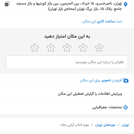
تهران، ناصرخسرو، 15 خرداد، بین الحرمین، بین بازار کویتیها و بازار مسجد
جامع، پلاک 15، بازار بزرگ تهران (محله‌ی بازار تهران)
ثبت
ساعت کاری
این مکان
ﺑﻪ اﯾﻦ ﻣﮑﺎن اﻣﺘﯿﺎز دﻫﯿﺪ
افزودن
تصویر
برای این مکان
ویرایش اطلاعات یا گزارش تعطیلی این مکان
مختصات جغرافیایی
نمایش نقشه
تهران
/
موزه‌های تهران
/
موزه کتاب آرایی ملک