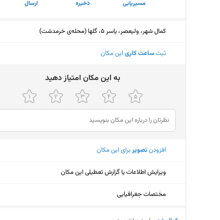
مسیریابی
ذخیره
ارسال
کمال شهر، ولیعصر، یاسر 5، گلها (محله‌ی خرمدشت)
ثبت
ساعت کاری
این مکان
ﺑﻪ اﯾﻦ ﻣﮑﺎن اﻣﺘﯿﺎز دﻫﯿﺪ
افزودن
تصویر
برای این مکان
ویرایش اطلاعات یا گزارش تعطیلی این مکان
مختصات جغرافیایی