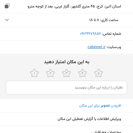
استان البرز، کرج، ۴۵ متری گلشهر، گلزار غربی، بعد از کوچه مترو
ساعت کاری
:
۸ تا ۱۸
دوشنبه (امروز)
۸ تا ۱۸
شماره تماس:
‎09124679856
سه‌شنبه
۸ تا ۱۸
وب‌سایت:
‎cabinnet.ir
چهارشنبه
۸ تا ۱۸
ﺑﻪ اﯾﻦ ﻣﮑﺎن اﻣﺘﯿﺎز دﻫﯿﺪ
پنجشنبه
۸ تا ۱۸
جمعه
۱۱ تا ۱۶
شنبه
۸ تا ۱۸
یکشنبه
۸ تا ۱۸
افزودن
تصویر
برای این مکان
ویرایش اطلاعات یا گزارش تعطیلی این مکان
نمایش نقشه
مختصات جغرافیایی