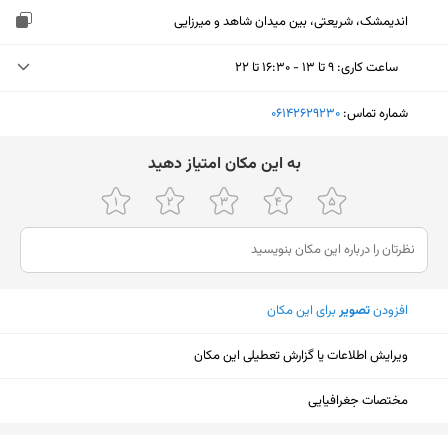
اندیمشک، شریعتی، بین میدان شاهد و میرزایی
ساعت کاری
:
۹ تا ۱۳ - ۱۶:۳۰ تا ۲۲
دوشنبه (امروز)
۹ تا ۱۳ - ۱۶:۳۰ تا ۲۲
شماره تماس:
‎06142629230
سه‌شنبه
۹ تا ۱۳ - ۱۶:۳۰ تا ۲۲
ﺑﻪ اﯾﻦ ﻣﮑﺎن اﻣﺘﯿﺎز دﻫﯿﺪ
چهارشنبه
۹ تا ۱۳ - ۱۶:۳۰ تا ۲۲
پنجشنبه
۹ تا ۱۳ - ۱۶:۳۰ تا ۲۲
جمعه
تعطیل
افزودن
تصویر
برای این مکان
شنبه
۹ تا ۱۳ - ۱۶:۳۰ تا ۲۲
یکشنبه
۹ تا ۱۳ - ۱۶:۳۰ تا ۲۲
ویرایش اطلاعات یا گزارش تعطیلی این مکان
مختصات جغرافیایی
نمایش نقشه