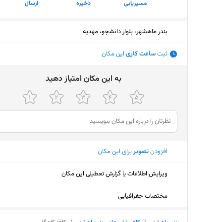
مسیریابی
ذخیره
ارسال
بندر ماهشهر، بلوار دانشجو، مهدیه
ثبت
ساعت کاری
این مکان
ﺑﻪ اﯾﻦ ﻣﮑﺎن اﻣﺘﯿﺎز دﻫﯿﺪ
افزودن
تصویر
برای این مکان
ویرایش اطلاعات یا گزارش تعطیلی این مکان
مختصات جغرافیایی