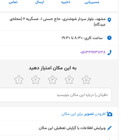
مسیریابی
ذخیره
ارسال
تماس
مشهد، بلوار سردار شوشتری، حاج حسنی 1، عسگریه 6 (محله‌ی
عیدگاه)
ساعت کاری
:
۸:۳۰ تا ۱۹:۳۰
سه‌شنبه (امروز)
۸:۳۰ تا ۱۹:۳۰
‎05133663738
چهارشنبه
۸:۳۰ تا ۱۹:۳۰
ﺑﻪ اﯾﻦ ﻣﮑﺎن اﻣﺘﯿﺎز دﻫﯿﺪ
پنجشنبه
۸:۳۰ تا ۱۹:۳۰
جمعه
۸:۳۰ تا ۱۹:۳۰
شنبه
۸:۳۰ تا ۱۹:۳۰
افزودن
تصویر
برای این مکان
یکشنبه
۸:۳۰ تا ۱۹:۳۰
دوشنبه
۸:۳۰ تا ۱۹:۳۰
ویرایش اطلاعات یا گزارش تعطیلی این مکان