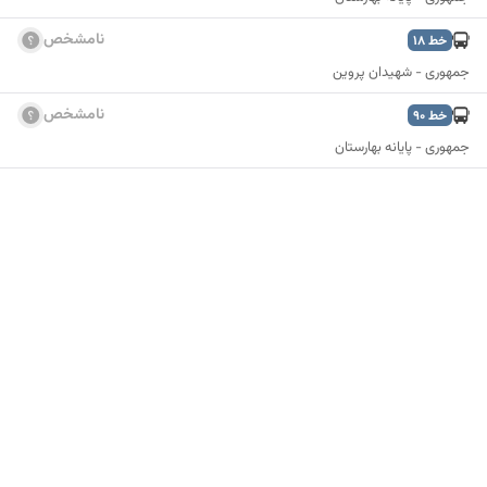
نامشخص
خط
18
جمهوری - شهیدان پروین
نامشخص
خط
90
جمهوری - پایانه بهارستان
نمایش نقشه