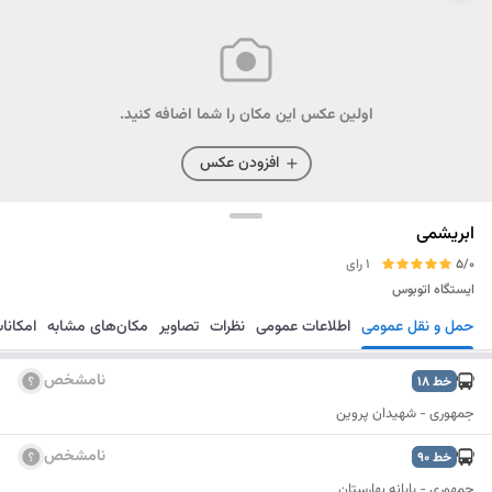
اولین عکس این مکان را شما اضافه کنید.
افزودن عکس
ابریشمی
5/0
1 رای
ایستگاه اتوبوس
حمل و نقل عمومی
اطلاعات عمومی
نظرات
تصاویر
مکان‌های مشابه
امکانا
مسیریابی
ذخیره
ارسال
نامشخص
خط
18
جمهوری - شهیدان پروین
نامشخص
خط
90
جمهوری - پایانه بهارستان