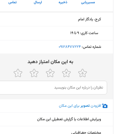
مسیریابی
ذخیره
ارسال
تماس
کرج، یادگار امام
ساعت کاری
:
۹ تا ۱۹
دوشنبه (امروز)
۹ تا ۱۹
شماره تماس:
‎09128477224
سه‌شنبه
۹ تا ۱۹
ﺑﻪ اﯾﻦ ﻣﮑﺎن اﻣﺘﯿﺎز دﻫﯿﺪ
چهارشنبه
۹ تا ۱۹
پنجشنبه
۹ تا ۱۳
جمعه
۹ تا ۱۹
افزودن
تصویر
برای این مکان
شنبه
۹ تا ۱۹
یکشنبه
۹ تا ۱۹
ویرایش اطلاعات یا گزارش تعطیلی این مکان
مختصات جغرافیایی