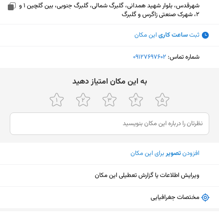
شهرقدس، بلوار شهید همدانی، گلبرگ شمالی، گلبرگ جنوبی، بین گلچین 1 و
2، شهرک صنعتی زاگرس و گلبرگ
ثبت
ساعت کاری
این مکان
شماره تماس:
‎09127697602
ﺑﻪ اﯾﻦ ﻣﮑﺎن اﻣﺘﯿﺎز دﻫﯿﺪ
افزودن
تصویر
برای این مکان
ویرایش اطلاعات یا گزارش تعطیلی این مکان
مختصات جغرافیایی
نمایش نقشه