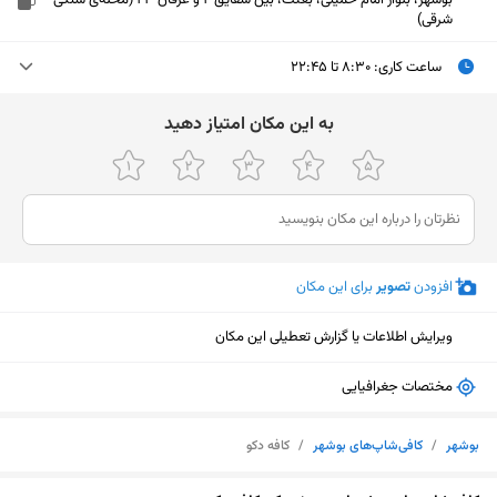
بوشهر، بلوار امام خمینی، بعثت، بین شقایق 2 و عرفان 23 (محله‌ی سنگی
شرقی)
ساعت کاری
:
۸:۳۰ تا ۲۲:۴۵
دوشنبه (امروز)
۸:۳۰ تا ۲۲:۴۵
ﺑﻪ اﯾﻦ ﻣﮑﺎن اﻣﺘﯿﺎز دﻫﯿﺪ
سه‌شنبه
۸:۳۰ تا ۲۲:۴۵
چهارشنبه
۸:۳۰ تا ۲۲:۴۵
پنجشنبه
۸:۳۰ تا ۲۲:۴۵
افزودن
تصویر
برای این مکان
جمعه
۹:۳۰ تا ۲۲
ویرایش اطلاعات یا گزارش تعطیلی این مکان
شنبه
۸:۳۰ تا ۲۲:۴۵
یکشنبه
۸:۳۰ تا ۲۲:۴۵
مختصات جغرافیایی
بوشهر
/
کافی‌شاپ‌های بوشهر
/
کافه دکو
نمایش نقشه