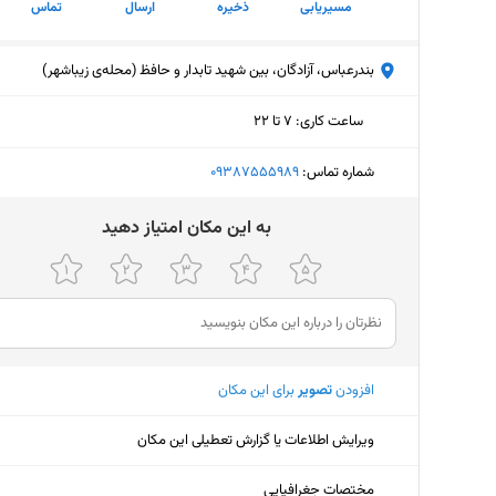
مسیریابی
ذخیره
ارسال
تماس
بندرعباس، آزادگان، بین شهید تابدار و حافظ (محله‌ی زیباشهر)
ساعت کاری
:
۷ تا ۲۲
دوشنبه (امروز)
۷ تا ۲۲
شماره تماس:
‎09387555989
سه‌شنبه
۷ تا ۲۲
ﺑﻪ اﯾﻦ ﻣﮑﺎن اﻣﺘﯿﺎز دﻫﯿﺪ
چهارشنبه
۷ تا ۲۲
پنجشنبه
۷ تا ۲۲
جمعه
۷ تا ۲۲
افزودن
تصویر
برای این مکان
شنبه
۷ تا ۲۲
یکشنبه
۷ تا ۲۲
ویرایش اطلاعات یا گزارش تعطیلی این مکان
مختصات جغرافیایی