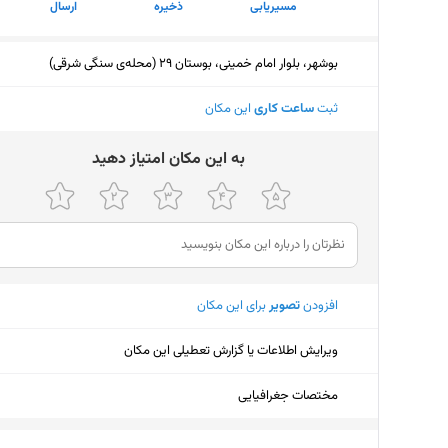
مسیریابی
ذخیره
ارسال
بوشهر، بلوار امام خمینی، بوستان 29 (محله‌ی سنگی شرقی)
ثبت
ساعت کاری
این مکان
ﺑﻪ اﯾﻦ ﻣﮑﺎن اﻣﺘﯿﺎز دﻫﯿﺪ
افزودن
تصویر
برای این مکان
ویرایش اطلاعات یا گزارش تعطیلی این مکان
مختصات جغرافیایی